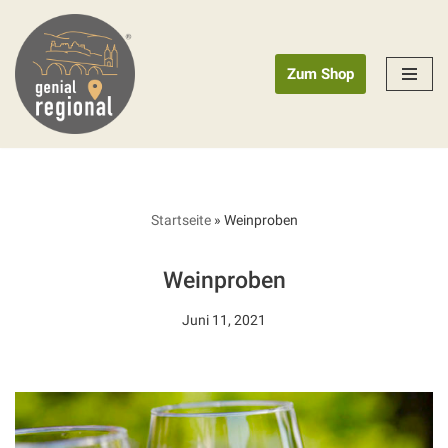
Zum
Zum Shop
Inhalt
springen
Startseite
»
Weinproben
Weinproben
Juni 11, 2021