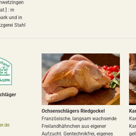
chwetzingen
t ] : in
ark und in
gerei Stahl
chläger
Ochsenschlägers Riedgockel
Kar
Französische, langsam wachsende
Kar
r.de
Freilandhähnchen aus eigener
Kar
Aufzucht. Gentechnikfrei, eigenes
gel