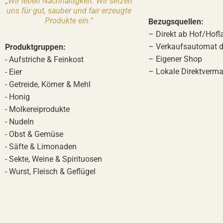
„Wir leben Nachhaltigkeit. Wir setzen
uns für gut, sauber und fair erzeugte
Produkte ein.“
Bezugsquellen:
– Direkt ab Hof/Hofl
– Verkaufsautomat d
Produktgruppen:
– Eigener Shop
- Aufstriche & Feinkost
– Lokale Direktverma
- Eier
- Getreide, Körner & Mehl
- Honig
- Molkereiprodukte
- Nudeln
- Obst & Gemüse
- Säfte & Limonaden
- Sekte, Weine & Spirituosen
- Wurst, Fleisch & Geflügel