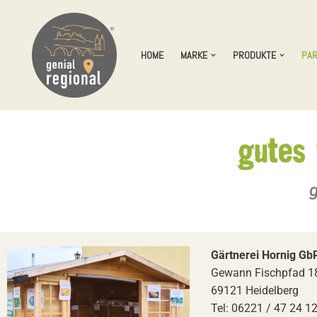
Zum
HOME
MARKE
PRODUKTE
PA
Inhalt
springen
g
Gärtnerei Hornig Gb
Gewann Fischpfad 1
69121 Heidelberg
Tel: 06221 / 47 24 1