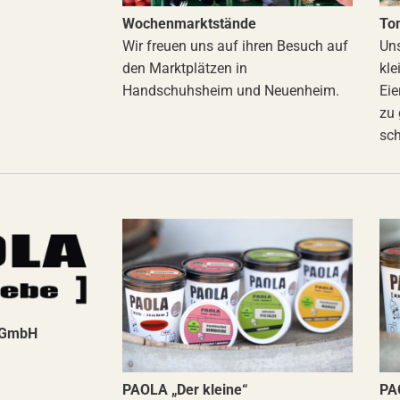
Wochenmarktstände
To
Wir freuen uns auf ihren Besuch auf
Uns
den Marktplätzen in
kle
Handschuhsheim und Neuenheim.
Eie
zu 
sch
] GmbH
PAOLA „Der kleine“
PA