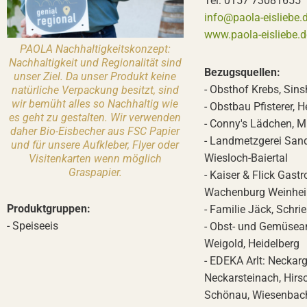
Tel: 0157 73081655
info@paola-eisliebe.
www.paola-eisliebe.d
PAOLA Nachhaltigkeitskonzept:
Nachhaltigkeit und Regionalität sind
Bezugsquellen:
unser Ziel. Da unser Produkt keine
- Obsthof Krebs, Sin
natürliche Verpackung besitzt, sind
wir bemüht alles so Nachhaltig wie
- Obstbau Pfisterer, H
es geht zu gestalten. Wir verwenden
- Conny's Lädchen, 
daher Bio-Eisbecher aus FSC Papier
- Landmetzgerei Sandr
und für unsere Aufkleber, Flyer oder
Wiesloch-Baiertal
Visitenkarten wenn möglich
Graspapier.
- Kaiser & Flick Gast
Wachenburg Weinhe
Produktgruppen:
- Familie Jäck, Schri
- Speiseeis
- Obst- und Gemüse
Weigold, Heidelberg
- EDEKA Arlt: Neckar
Neckarsteinach, Hirs
Schönau, Wiesenbac