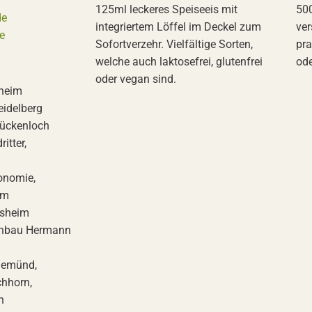
125ml leckeres Speiseeis mit
500
de
integriertem Löffel im Deckel zum
ver
e
Sofortverzehr. Vielfältige Sorten,
pra
welche auch laktosefrei, glutenfrei
ode
oder vegan sind.
sheim
eidelberg
Mückenloch
itter,
ronomie,
im
esheim
anbau Hermann
gemünd,
chhorn,
h