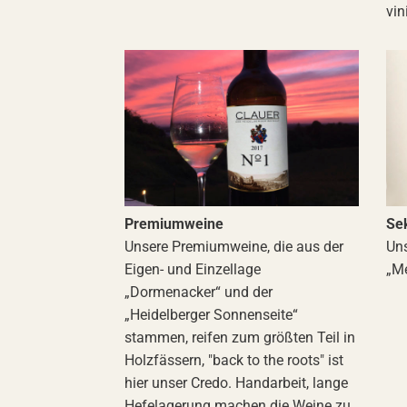
vin
Premiumweine
Se
Unsere Premiumweine, die aus der
Uns
Eigen- und Einzellage
„M
„Dormenacker“ und der
„Heidelberger Sonnenseite“
stammen, reifen zum größten Teil in
Holzfässern, "back to the roots" ist
hier unser Credo. Handarbeit, lange
Hefelagerung machen die Weine zu