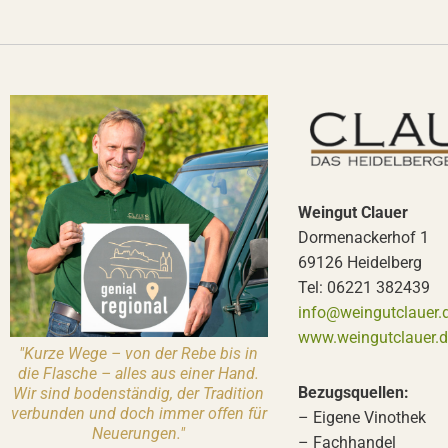
Weingut Clauer
Dormenackerhof 1
69126 Heidelberg
Tel: 06221 382439
info@weingutclauer.
www.weingutclauer.d
"Kurze Wege – von der Rebe bis in
die Flasche – alles aus einer Hand.
Bezugsquellen:
Wir sind bodenständig, der Tradition
verbunden und doch immer offen für
– Eigene Vinothek
Neuerungen."
– Fachhandel