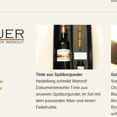
und
Tinte aus Spätburgunder
Gu
Heidelberg schreibt Weinrot!
Vom
de
Dokumentenechte Tinte aus
Ch
e
unserem Spätburgunder, im Set mit
Bla
dem passenden Wein und einem
Ihn
Federhalter.
Ros
sch