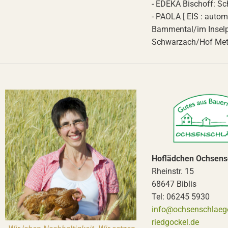
- EDEKA Bischoff: S
- PAOLA [ EIS : automa
Bammental/im Inselp
Schwarzach/Hof Metz
Hoflädchen Ochsens
Rheinstr. 15
68647 Biblis
Tel: 06245 5930
info@ochsenschlaege
riedgockel.de