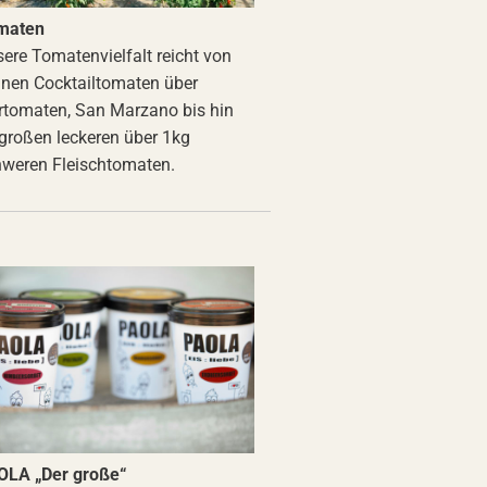
maten
ere Tomatenvielfalt reicht von
inen Cocktailtomaten über
rtomaten, San Marzano bis hin
großen leckeren über 1kg
weren Fleischtomaten.
OLA „Der große“