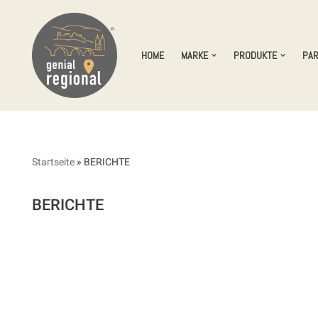
Zum
HOME
MARKE
PRODUKTE
PA
Inhalt
springen
Startseite
»
BERICHTE
BERICHTE